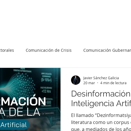
Artículos
Presentaciones
Libros
30 Claves
torales
Comunicación de Crisis
Comunicación Guberna
n Política
Inteligencia Artificial
Gestión Pública
Javier Sánchez Galicia
20 mar
4 min de lectura
Desinformación 
Inteligencia Artif
El llamado “Dezinformatsiy
literatura como un corpus 
que, a mediados de los año