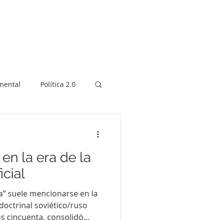
Videos
Galería
Contacto
mental
Política 2.0
en la era de la
icial
a” suele mencionarse en la
doctrinal soviético/ruso
s cincuenta, consolidó