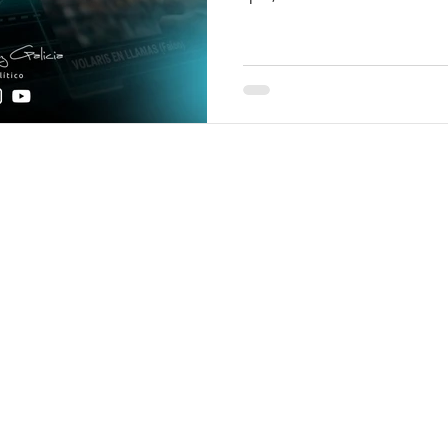
prácticas de engaño inform
Occidente terminó conoci
activas”: operaciones que 
manipulación mediática, c
pantalla y acciones encubi
© 2026 Javier Sánchez Galicia