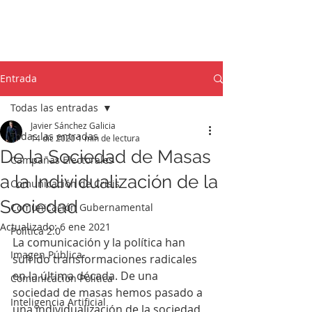
Entrada
Todas las entradas
Javier Sánchez Galicia
Todas las entradas
14 dic 2020
1 min de lectura
De la Sociedad de Masas
Campañas Electorales
a la Individualización de la
Comunicación de Crisis
Sociedad
Comunicación Gubernamental
Actualizado:
6 ene 2021
Política 2.0
La comunicación y la política han 
Imagen Pública
sufrido transformaciones radicales 
en la última década. De una 
Comunicación Política
sociedad de masas hemos pasado a 
Inteligencia Artificial
una individualización de la sociedad 