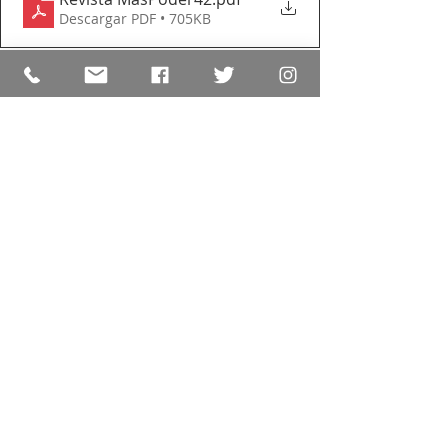
Descargar PDF • 705KB
Sociedad de Masas
Individualización
Comunicación Política
Javier Sánchez Galicia
Comunicación Política
Comentarios
Escribir un comentario...