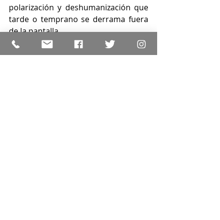
polarización y deshumanización que 
tarde o temprano se derrama fuera 
de la pantalla.
     Debatir sobre el DO en 
plataformas digitales no es un 
capricho académico ni una moda. Es 
una necesidad democrática y 
humana. Significa preguntarnos qué 
tipo de conversación pública 
queremos, qué límites nos ponemos 
para no destruir al otro, cómo 
cuidamos a quienes hoy están en la 
primera línea de ataques y qué 
responsabilidades tienen las 
plataformas, los gobiernos, los 
medios y también nosotros como 
usuarios. La promesa al lector es 
sencilla: no necesitas dominar 