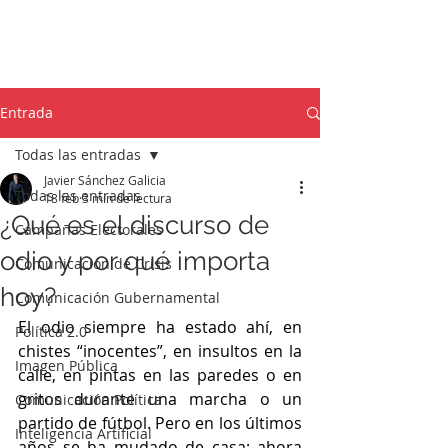
Entrada
Todas las entradas
Javier Sánchez Galicia
Todas las entradas
18 feb
3 min de lectura
¿Qué es el discurso de
Campañas Electorales
odio y por qué importa
Comunicación de Crisis
hoy?
Comunicación Gubernamental
El odio siempre ha estado ahí, en 
Política 2.0
chistes “inocentes”, en insultos en la 
Imagen Pública
calle, en pintas en las paredes o en 
gritos durante una marcha o un 
Comunicación Política
partido de fútbol. Pero en los últimos 
Inteligencia Artificial
años se ha mudado de casa: ahora 